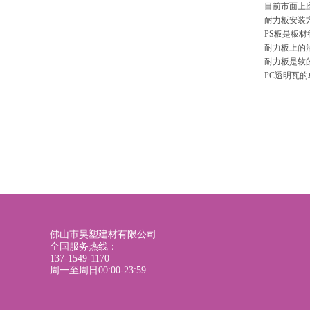
目前市面上
耐力板安装
PS板是板
耐力板上的
耐力板是软
PC透明瓦
佛山市昊塑建材有限公司
全国服务热线：
137-1549-1170
周一至周日00:00-23:59