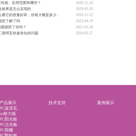
艺性能、应用范围有哪些？
2020-12-24
化效果是怎么实现的
2020-05-29
怎么看它的质量好坏，价格大概是多少…
2019-11-12
能您了解了吗
2023-04-19
问题困扰了你吗？
2021-05-26
C透明瓦快速老化的问题
2020-05-27
产品展示
技术支持
案例展示
PC波浪瓦
pc耐力板
PC阳光板
PC洁光板
PC雨棚
PC颗粒板