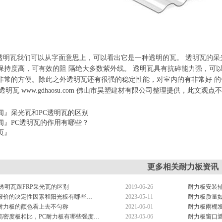
我们可以从字面意思上，可以看出它是一种透明的瓦。 透明瓦的采光
保持度高，可有效的阻 隔绝大多数紫外线。 透明瓦具有抗碎能力强，可
非常的方便。除此之外透明瓦还有很强的稳定性能，对室内的有非常好 的
透明瓦 www.gdhaosu.com 佛山市昊塑建材有限公司整理提供，此文观
闻』
采光瓦和PC透明瓦的区别
闻』
PC透明瓦的作用有哪些？
页』
』
更多相关耐力板资讯
透明瓦跟FRP采光瓦的区别
2019-06-26
耐力板安装
报价的决定性因素和阳光板有哪些…
2023-05-11
耐力板质量
耐力板的颜色看上去不匀称
2021-06-01
耐力板雨棚
高密度板相比，PC耐力板有哪些强度…
2023-05-06
耐力板窗口