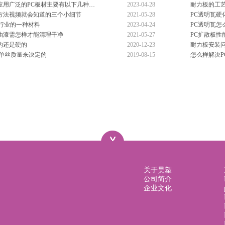
应用广泛的PC板材主要有以下几种…
2023-04-28
耐力板的工
方法视频就会知道的三个小细节
2021-05-28
PC透明瓦硬
材行业的一种材料
2023-04-24
PC透明瓦
油漆需怎样才能清理干净
2021-05-27
PC扩散板性
的还是硬的
2020-12-23
耐力板安装
的单丝质量来决定的
2019-08-15
怎么样解决P
关于昊塑
公司简介
企业文化